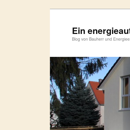
Zum
primären
Inhalt
Ein energieau
springen
Blog von Bauherr und Energieex