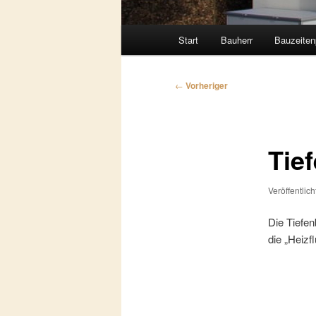
Hauptmenü
Start
Bauherr
Bauzeiten
Beitragsnavigation
←
Vorheriger
Tie
Veröffentlic
Die Tiefen
die „Heizf