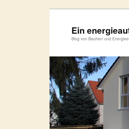
Zum
primären
Inhalt
Ein energieau
springen
Blog von Bauherr und Energieex