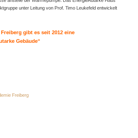
asse anstelle der Wärmepumpe. Das EnergieAutarke Haus
tgruppe unter Leitung von Prof. Timo Leukefeld entwickelt
reiberg gibt es seit 2012 eine
autarke Gebäude“
demie Freiberg