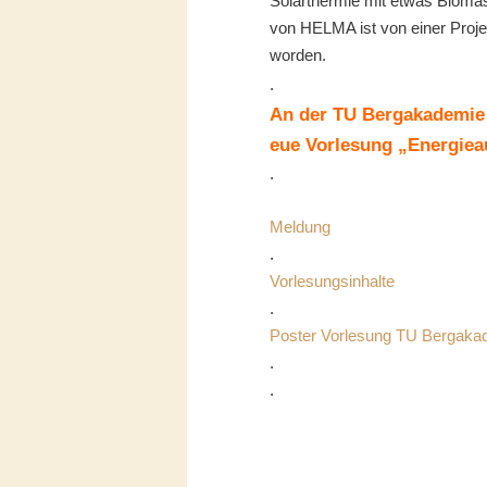
Solarthermie mit etwas Biom
von HELMA ist von einer Projek
worden.
.
An der TU Bergakademie F
eue Vorlesung „Energie
.
Meldung
.
Vorlesungsinhalte
.
Poster Vorlesung TU Bergaka
.
.