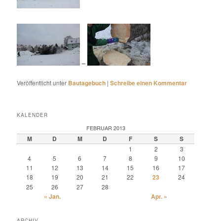
–
Veröffentlicht unter
Bautagebuch
|
Schreibe einen Kommentar
KALENDER
FEBRUAR 2013
M
D
M
D
F
S
S
1
2
3
4
5
6
7
8
9
10
11
12
13
14
15
16
17
18
19
20
21
22
23
24
25
26
27
28
« Jan.
Apr. »
ARCHIV