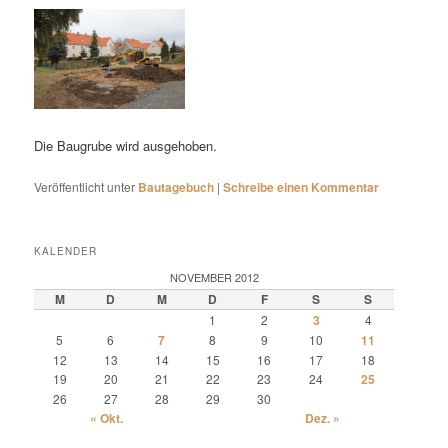
Die Baugrube wird ausgehoben.
Veröffentlicht unter
Bautagebuch
|
Schreibe einen Kommentar
KALENDER
NOVEMBER 2012
M
D
M
D
F
S
S
1
2
3
4
5
6
7
8
9
10
11
12
13
14
15
16
17
18
19
20
21
22
23
24
25
26
27
28
29
30
« Okt.
Dez. »