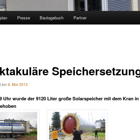
plan
Presse
Bautagebuch
Partner
ktakuläre Speichersetzun
ht am
8. Mai 2013
9 Uhr wurde der 9120 Liter große Solarspeicher mit dem Kran in
gehoben