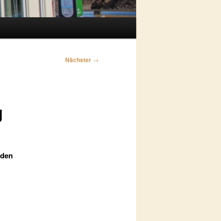
Nächster
→
g
 den