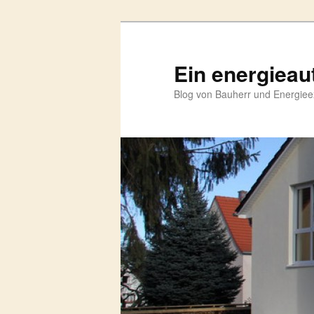
Zum
primären
Inhalt
Ein energieau
springen
Blog von Bauherr und Energieex