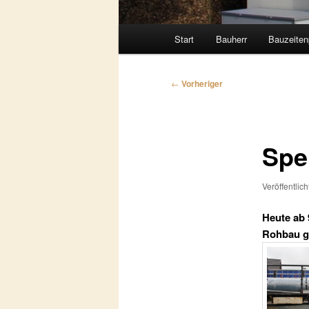
Hauptmenü
Start
Bauherr
Bauzeiten
Beitragsnavigation
←
Vorheriger
Spe
Veröffentlic
Heute ab 
Rohbau 