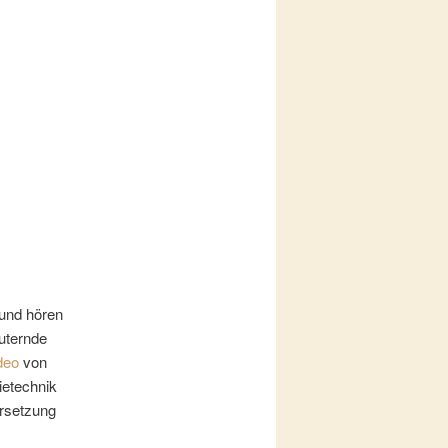
 und hören
äuternde
deo
von
ietechnik
rsetzung