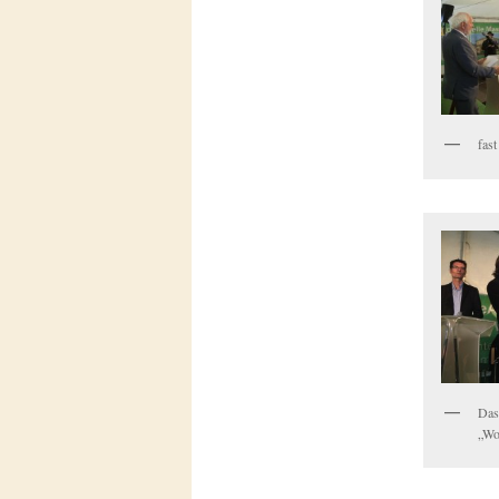
fas
Das 
„Wo