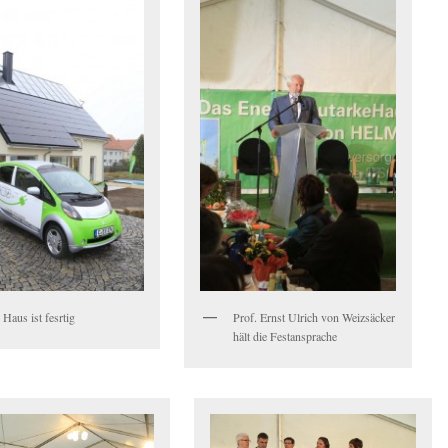
Haus ist fesrtig
Prof. Ernst Ulrich von Weizsäcker
hält die Festansprache