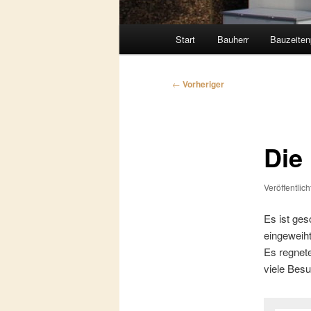
Hauptmenü
Start
Bauherr
Bauzeiten
Beitragsnavigation
←
Vorheriger
Die
Veröffentlic
Es ist ges
eingeweiht
Es regnet
viele Bes