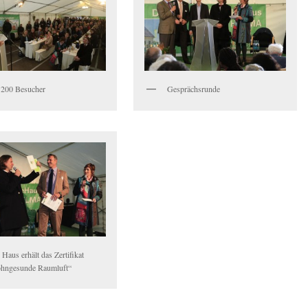
t 200 Besucher
Gesprächsrunde
Haus erhält das Zertifikat
hngesunde Raumluft“