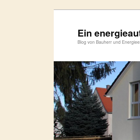
Zum
primären
Inhalt
Ein energieau
springen
Blog von Bauherr und Energieex