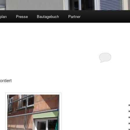
plan
Presse
Bautagebuch
Partner
ntiert