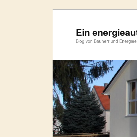
Zum
Zum
primären
sekundären
Inhalt
Inhalt
Ein energieau
springen
springen
Blog von Bauherr und Energieex